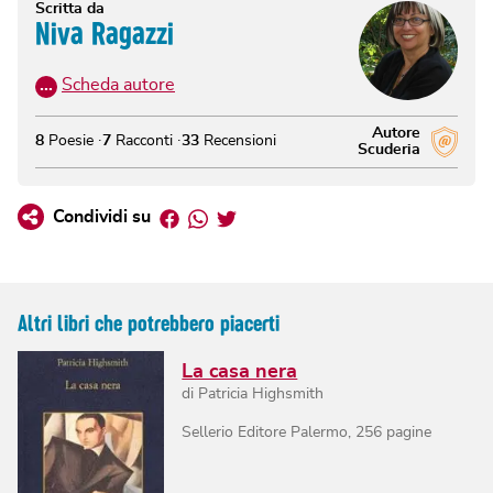
Scritta da
Niva Ragazzi
…
Scheda autore
Autore
8
Poesie
7
Racconti
33
Recensioni
Scuderia
Facebook
Whatsapp
Twitter
Condividi su
Altri libri che potrebbero piacerti
La casa nera
di
Patricia Highsmith
Sellerio Editore Palermo
,
256
pagine