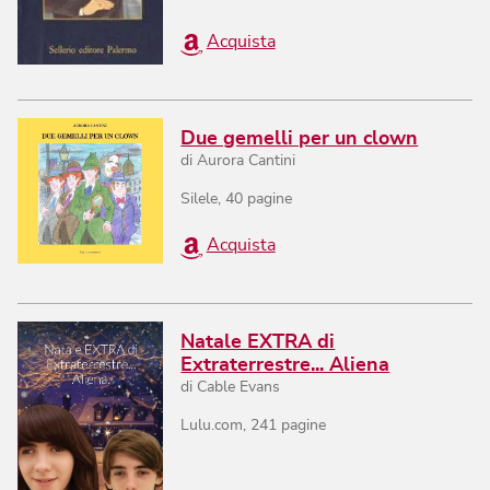
Acquista
Due gemelli per un clown
di
Aurora Cantini
Silele
,
40
pagine
Acquista
Natale EXTRA di
Extraterrestre... Aliena
di
Cable Evans
Lulu.com
,
241
pagine