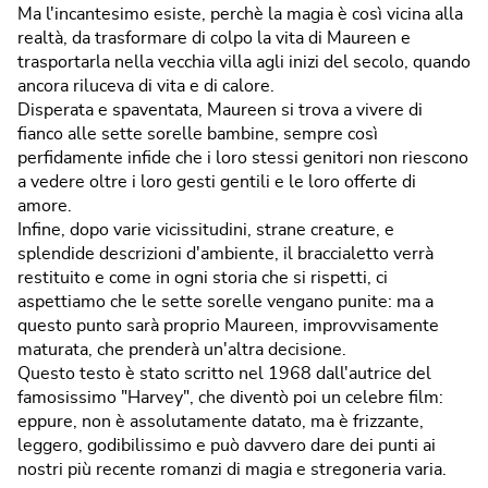
Ma l'incantesimo esiste, perchè la magia è così vicina alla
realtà, da trasformare di colpo la vita di Maureen e
trasportarla nella vecchia villa agli inizi del secolo, quando
ancora riluceva di vita e di calore.
Disperata e spaventata, Maureen si trova a vivere di
fianco alle sette sorelle bambine, sempre così
perfidamente infide che i loro stessi genitori non riescono
a vedere oltre i loro gesti gentili e le loro offerte di
amore.
Infine, dopo varie vicissitudini, strane creature, e
splendide descrizioni d'ambiente, il braccialetto verrà
restituito e come in ogni storia che si rispetti, ci
aspettiamo che le sette sorelle vengano punite: ma a
questo punto sarà proprio Maureen, improvvisamente
maturata, che prenderà un'altra decisione.
Questo testo è stato scritto nel 1968 dall'autrice del
famosissimo "Harvey", che diventò poi un celebre film:
eppure, non è assolutamente datato, ma è frizzante,
leggero, godibilissimo e può davvero dare dei punti ai
nostri più recente romanzi di magia e stregoneria varia.