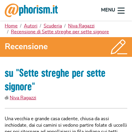
MENU
Home
Autori
Scuderia
Niva Ragazzi
Recensione di Sette streghe per sette signore
Recensione
su "
Sette streghe per sette
signore
"
di
Niva Ragazzi
Una vecchia e grande casa cadente, chiusa da assi
inchiodate, dai cui camini si vedono partire folate di uccelli
per poi ritornare ad appollaiarsi in fila indiana sui tetti