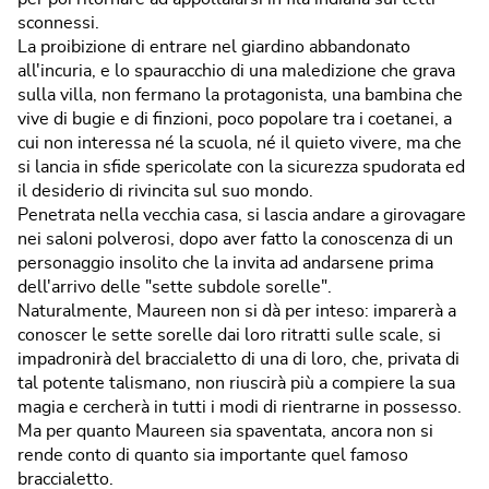
sconnessi.
La proibizione di entrare nel giardino abbandonato
all'incuria, e lo spauracchio di una maledizione che grava
sulla villa, non fermano la protagonista, una bambina che
vive di bugie e di finzioni, poco popolare tra i coetanei, a
cui non interessa né la scuola, né il quieto vivere, ma che
si lancia in sfide spericolate con la sicurezza spudorata ed
il desiderio di rivincita sul suo mondo.
Penetrata nella vecchia casa, si lascia andare a girovagare
nei saloni polverosi, dopo aver fatto la conoscenza di un
personaggio insolito che la invita ad andarsene prima
dell'arrivo delle "sette subdole sorelle".
Naturalmente, Maureen non si dà per inteso: imparerà a
conoscer le sette sorelle dai loro ritratti sulle scale, si
impadronirà del braccialetto di una di loro, che, privata di
tal potente talismano, non riuscirà più a compiere la sua
magia e cercherà in tutti i modi di rientrarne in possesso.
Ma per quanto Maureen sia spaventata, ancora non si
rende conto di quanto sia importante quel famoso
braccialetto.