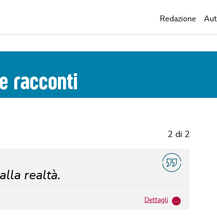
Redazione
Aut
 e racconti
2 di 2
alla realtà.
Dettagli
…