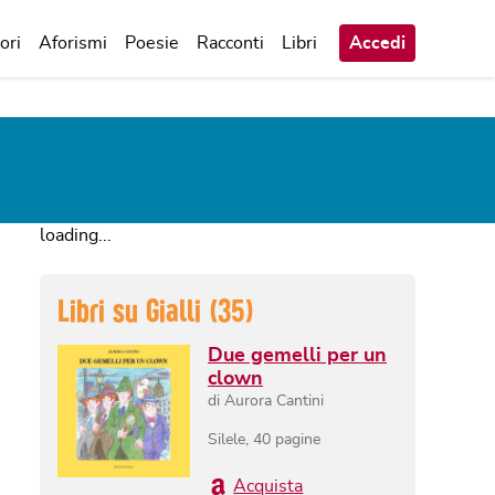
ori
Aforismi
Poesie
Racconti
Libri
Accedi
loading...
Libri su
Gialli
(
35
)
Due gemelli per un
clown
di
Aurora Cantini
Silele
,
40
pagine
Acquista