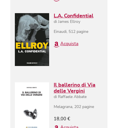
L.A. Confidential
di
James Ellroy
Einaudi
,
512
pagine
Acquista
Il ballerino di Via
delle Vergini
di
Raffaele Abbate
Melagrana
,
202
pagine
18,00
€
Acquista