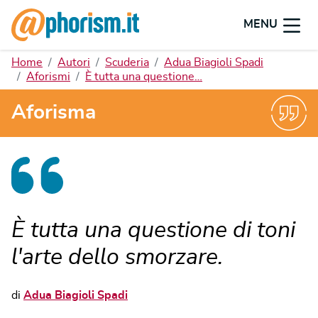
MENU
Home
Autori
Scuderia
Adua Biagioli Spadi
Aforismi
È tutta una questione…
Aforisma
È tutta una questione di toni
l'arte dello smorzare.
di
Adua Biagioli Spadi