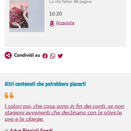
La vita felice
,
88
pagine
10.20
Acquista
Facebook
Whatsapp
Twitter
Condividi su
Altri contenuti che potrebbero piacerti
I colori poi, che cosa sono in fin dei conti, se non
stagioni avvenenti che declinano con le olive,le
uve e le ciliegie.
di
Adua Biagioli Spadi