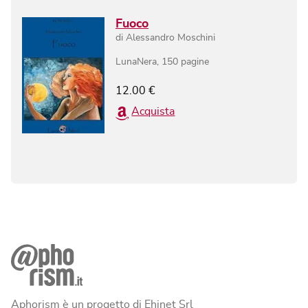
Fuoco
di
Alessandro Moschini
LunaNera
,
150
pagine
12.00
€
Acquista
Aphorism è un progetto di Ehinet Srl