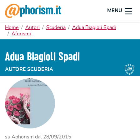
MENU
Home
Autori
Scuderia
Adua Biagioli Spadi
Aforismi
Adua Biagioli Spadi
AUTORE SCUDERIA
su Aphorism dal
28/09/2015