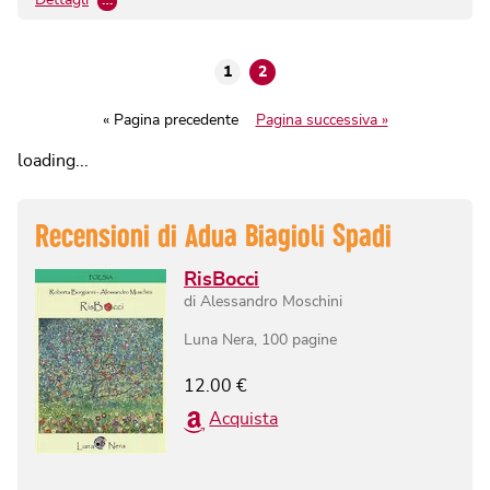
1
2
« Pagina precedente
Pagina successiva »
loading...
Recensioni di
Adua Biagioli Spadi
RisBocci
di
Alessandro Moschini
Luna Nera
,
100
pagine
12.00
€
Acquista