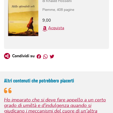
di
Khaled Hosseini
Piemme
,
408
pagine
9,00
Acquista
Facebook
Whatsapp
Twitter
Condividi su
Altri contenuti che potrebbero piacerti
Ho imparato che si deve fare appello a un certo
grado di umiltà e d'indulgenza quando si
giudicano i meccanismi del cuore di un'altra