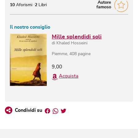
Autore
10
Aforismi
2
Libri
famoso
Il nostro consiglio
Mille splendidi soli
di
Khaled Hosseini
Piemme
,
408
pagine
9,00
Acquista
Facebook
Whatsapp
Twitter
Condividi su