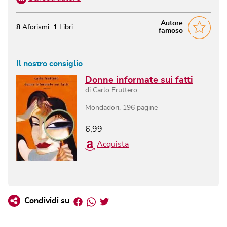
Autore
8
Aforismi
1
Libri
famoso
Il nostro consiglio
Donne informate sui fatti
di
Carlo Fruttero
Mondadori
,
196
pagine
6,99
Acquista
Facebook
Whatsapp
Twitter
Condividi su