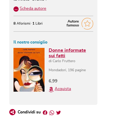
…
Scheda autore
Autore
8
Aforismi
1
Libri
famoso
Il nostro consiglio
Donne informate
sui fatti
di
Carlo Fruttero
Mondadori
,
196
pagine
6,99
Acquista
Facebook
Whatsapp
Twitter
Condividi su