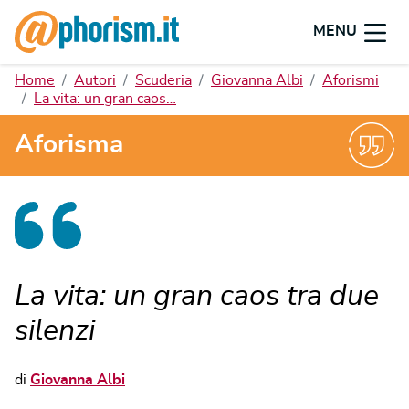
MENU
Home
Autori
Scuderia
Giovanna Albi
Aforismi
La vita: un gran caos…
Aforisma
La vita: un gran caos tra due
silenzi
di
Giovanna Albi