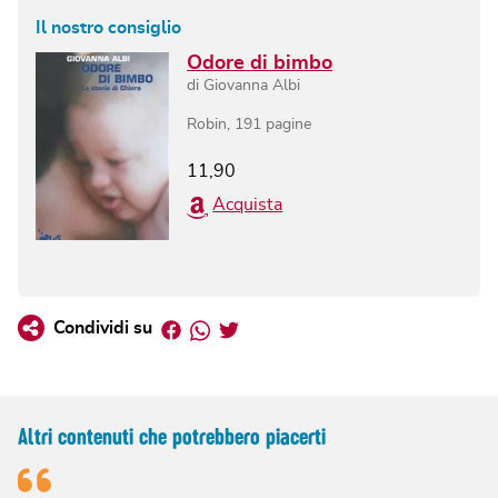
Il nostro consiglio
Odore di bimbo
di
Giovanna Albi
Robin
,
191
pagine
11,90
Acquista
Facebook
Whatsapp
Twitter
Condividi su
Altri contenuti che potrebbero piacerti