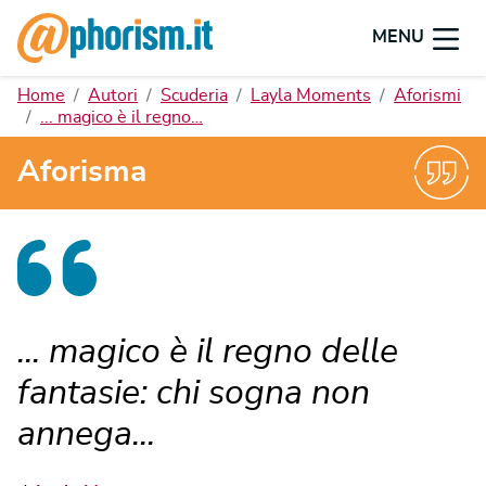
MENU
Home
Autori
Scuderia
Layla Moments
Aforismi
... magico è il regno…
Aforisma
... magico è il regno delle
fantasie: chi sogna non
annega...