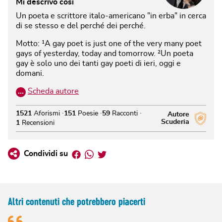
Mi descrivo così
Un poeta e scrittore italo-americano "in erba" in cerca
di se stesso e del perché dei perché.
Motto: ¹A gay poet is just one of the very many poet
gays of yesterday, today and tomorrow. ²Un poeta
gay è solo uno dei tanti gay poeti di ieri, oggi e
domani.
…
Scheda autore
1521
Aforismi
151
Poesie
59
Racconti
Autore
Scuderia
1
Recensioni
Facebook
Whatsapp
Twitter
Condividi su
Altri contenuti che potrebbero piacerti