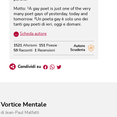
Motto: ¹A gay poet is just one of the very
many poet gays of yesterday, today and
tomorrow. ²Un poeta gay è solo uno dei
tanti gay poeti di ieri, oggi e domani.
…
Scheda autore
1521
Aforismi
151
Poesie
Autore
Scuderia
59
Racconti
1
Recensioni
Facebook
Whatsapp
Twitter
Condividi su
Vortice Mentale
di
Jean-Paul Malfatti