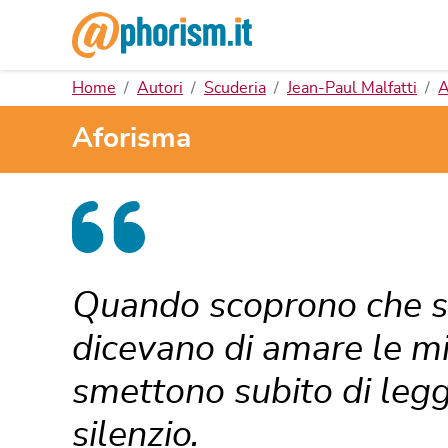
Home
Autori
Scuderia
Jean-Paul Malfatti
A
Aforisma
Quando scoprono che so
dicevano di amare le mi
smettono subito di legge
silenzio.