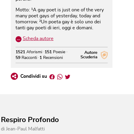
Motto: ¹A gay poet is just one of the very
many poet gays of yesterday, today and
tomorrow. ²Un poeta gay è solo uno dei
tanti gay poeti di ieri, oggi e domani.
…
Scheda autore
1521
Aforismi
151
Poesie
Autore
Scuderia
59
Racconti
1
Recensioni
Facebook
Whatsapp
Twitter
Condividi su
Respiro Profondo
di
Jean-Paul Malfatti