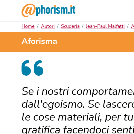
Home
Autori
Scuderia
Jean-Paul Malfatti
A
Aforisma
Se i nostri comportamen
dall'egoismo. Se lasce
le cose materiali, per tu
gratifica facendoci sent