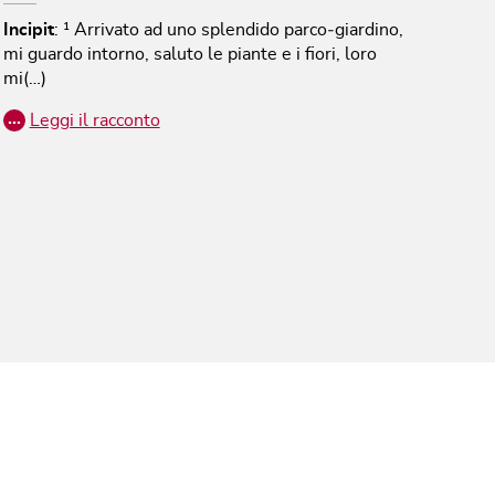
Incipit
:
¹ Arrivato ad uno splendido parco‐giardino,
mi guardo intorno, saluto le piante e i fiori, loro
mi(…)
…
Leggi il racconto