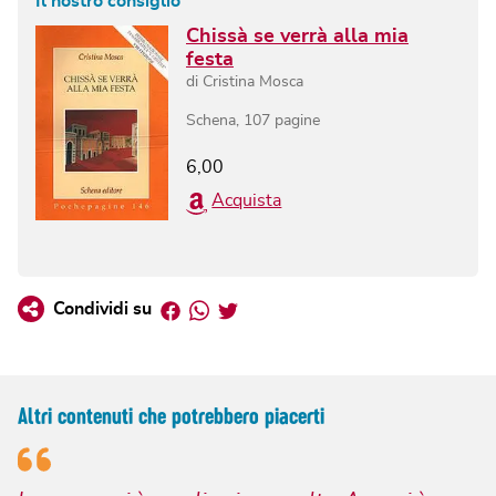
Il nostro consiglio
Chissà se verrà alla mia
festa
di
Cristina Mosca
Schena
,
107
pagine
6,00
Acquista
Facebook
Whatsapp
Twitter
Condividi su
Altri contenuti che potrebbero piacerti