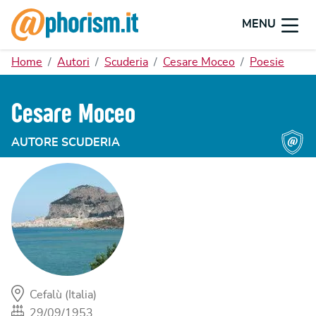
MENU
Home
Autori
Scuderia
Cesare Moceo
Poesie
Cesare Moceo
AUTORE SCUDERIA
Cefalù (Italia)
29/09/1953