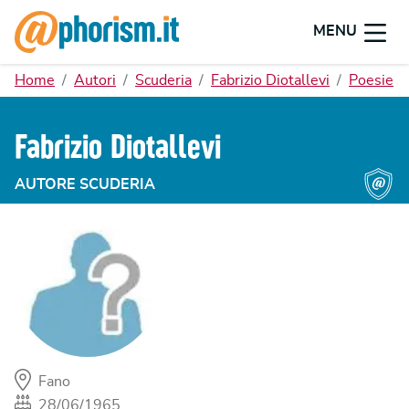
MENU
Home
Autori
Scuderia
Fabrizio Diotallevi
Poesie
Fabrizio Diotallevi
AUTORE SCUDERIA
Fano
28/06/1965