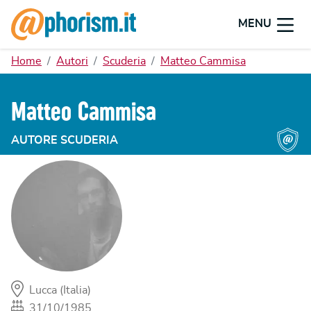
MENU
Home
Autori
Scuderia
Matteo Cammisa
Matteo Cammisa
AUTORE SCUDERIA
Lucca (Italia)
31/10/1985