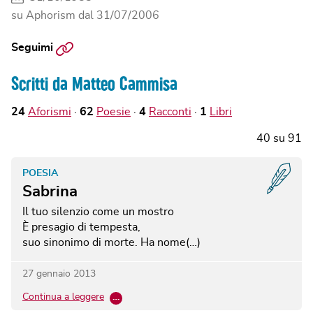
su Aphorism dal
31/07/2006
Sito
Seguimi
web
Scritti da Matteo Cammisa
24
Aforismi
62
Poesie
4
Racconti
1
Libri
40
su
91
POESIA
Sabrina
Il tuo silenzio come un mostro
È presagio di tempesta,
suo sinonimo di morte.
Ha nome(…)
27 gennaio 2013
Continua a leggere
…