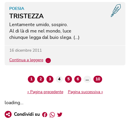
POESIA
TRISTEZZA
Lentamente umido, sospiro.
Al di là di me nel mondo, luce
chiunque legga dal buio slega. (…)
16 dicembre 2011
Continua a leggere
…
1
2
3
4
5
6
…
10
« Pagina precedente
Pagina successiva »
loading...
Facebook
Whatsapp
Twitter
Condividi su