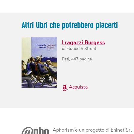
Altri libri che potrebbero piacerti
I ragazzi Burgess
di
Elizabeth Strout
Fazi
,
447
pagine
Acquista
Aphorism è un progetto di Ehinet Srl