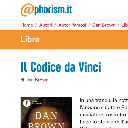
Home
Autori
Autori famosi
Dan Brown
Lib
Libro
Il Codice da Vinci
di
Dan Brown
In una tranquilla not
l'anziano curatore Sa
rapinatore, costretto
forze lo storico dell