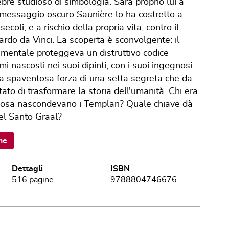
re studioso di simbologia. Sarà proprio lui a
o messaggio oscuro Saunière lo ha costretto a
ecoli, e a rischio della propria vita, contro il
rdo da Vinci. La scoperta è sconvolgente: il
cimentale proteggeva un distruttivo codice
i nascosti nei suoi dipinti, con i suoi ingegnosi
a spaventosa forza di una setta segreta che da
ato di trasformare la storia dell'umanità. Chi era
osa nascondevano i Templari? Quale chiave dà
el Santo Graal?
ne
Dettagli
ISBN
516
pagine
9788804746676