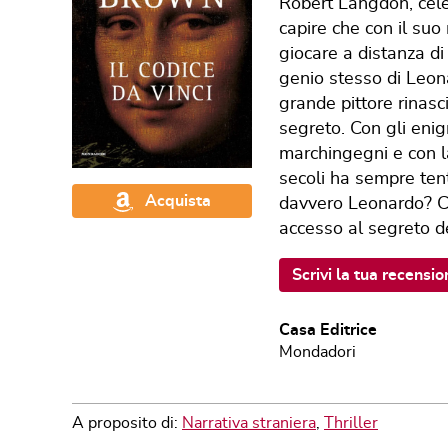
Robert Langdon, celeb
capire che con il su
giocare a distanza di s
genio stesso di Leona
grande pittore rinas
segreto. Con gli enigm
marchingegni e con l
secoli ha sempre tent
Acquista
davvero Leonardo? C
accesso al segreto d
Scrivi la tua recensio
Casa Editrice
Mondadori
A proposito di:
Narrativa straniera
,
Thriller