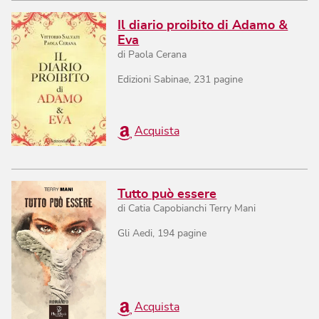
Il diario proibito di Adamo &
Eva
di
Paola Cerana
Edizioni Sabinae
,
231
pagine
Acquista
Tutto può essere
di
Catia Capobianchi Terry Mani
Gli Aedi
,
194
pagine
Acquista