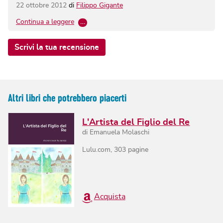
22 ottobre 2012
di
Filippo Gigante
Continua a leggere
…
Scrivi la tua recensione
Altri libri che potrebbero piacerti
L'Artista del Figlio del Re
di
Emanuela Molaschi
Lulu.com
,
303
pagine
Acquista