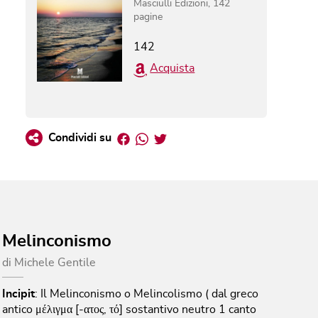
Masciulli Edizioni
,
142
pagine
142
Acquista
Facebook
Whatsapp
Twitter
Condividi su
Melinconismo
di
Michele Gentile
Incipit
:
Il Melinconismo o Melincolismo ( dal greco
antico μέλιγμα [‐ατος, τό] sostantivo neutro 1 canto