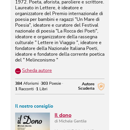
1972. Poeta, aforista, paroliere e scrittore.
Laureato in Lettere, è ideatore e
organizzatore del Premio internazionale di
poesia per bambini e ragazzi "Un Mare di
Poesia", ideatore e curatore del Festival
nazionale di poesia "La Rocca dei Poeti",
ideatore e organizzatore della rassegna
culturale " Lettere in Viaggio ", ideatore e
fondatore della Nazionale Italiana Poeti,
ideatore e fondatore della corrente poetica
del " Melinconismo "
…
Scheda autore
384
Aforismi
303
Poesie
Autore
Scuderia
1
Racconti
1
Libri
Il nostro consiglio
Il dono
di
Michele Gentile