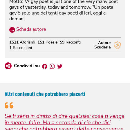
Motto: ¹A gay poet is just one of the very many poet
gays of yesterday, today and tomorrow. ²Un poeta
gay è solo uno dei tanti gay poeti di ieri, oggi e
domani.
…
Scheda autore
1521
Aforismi
151
Poesie
59
Racconti
Autore
Scuderia
1
Recensioni
Facebook
Whatsapp
Twitter
Condividi su
Altri contenuti che potrebbero piacerti
Se ti senti in diritto di dire qualsiasi cosa ti venga
in mente, fallo. Ma a seconda di ciò che dici,
sappi che potrebbero esserci delle conseguenze,