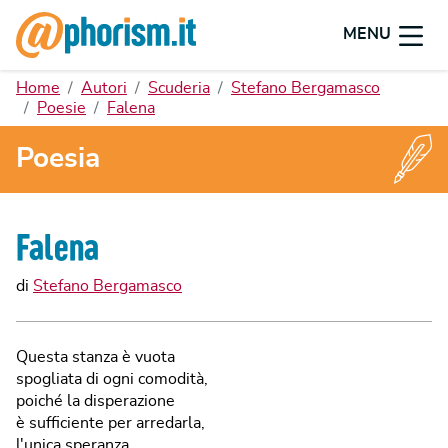
MENU
Home
Autori
Scuderia
Stefano Bergamasco
Poesie
Falena
Poesia
Falena
di
Stefano Bergamasco
Questa stanza è vuota
spogliata di ogni comodità,
poiché la disperazione
è sufficiente per arredarla,
l'unica speranza