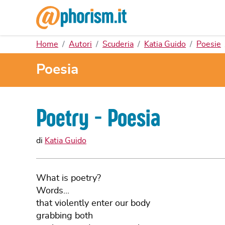
Home
Autori
Scuderia
Katia Guido
Poesie
Poesia
Poetry - Poesia
di
Katia Guido
What is poetry?
Words...
that violently enter our body
grabbing both