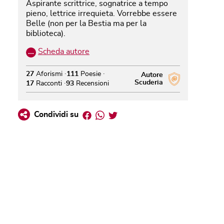
Aspirante scrittrice, sognatrice a tempo
pieno, lettrice irrequieta. Vorrebbe essere
Belle (non per la Bestia ma per la
biblioteca).
…
Scheda autore
27
Aforismi
111
Poesie
Autore
Scuderia
17
Racconti
93
Recensioni
Facebook
Whatsapp
Twitter
Condividi su