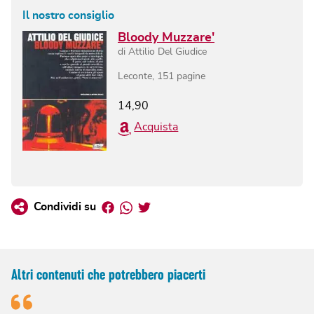
Il nostro consiglio
Bloody Muzzare'
di
Attilio Del Giudice
Leconte
,
151
pagine
14,90
Acquista
Facebook
Whatsapp
Twitter
Condividi su
Altri contenuti che potrebbero piacerti