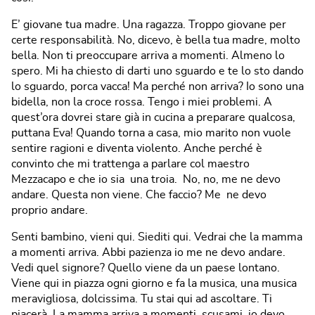
E’ giovane tua madre. Una ragazza. Troppo giovane per
certe responsabilità. No, dicevo, è bella tua madre, molto
bella. Non ti preoccupare arriva a momenti. Almeno lo
spero. Mi ha chiesto di darti uno sguardo e te lo sto dando
lo sguardo, porca vacca! Ma perché non arriva? Io sono una
bidella, non la croce rossa. Tengo i miei problemi. A
quest’ora dovrei stare già in cucina a preparare qualcosa,
puttana Eva! Quando torna a casa, mio marito non vuole
sentire ragioni e diventa violento. Anche perché è
convinto che mi trattenga a parlare col maestro
Mezzacapo e che io sia una troia. No, no, me ne devo
andare. Questa non viene. Che faccio? Me ne devo
proprio andare.
Senti bambino, vieni qui. Siediti qui. Vedrai che la mamma
a momenti arriva. Abbi pazienza io me ne devo andare.
Vedi quel signore? Quello viene da un paese lontano.
Viene qui in piazza ogni giorno e fa la musica, una musica
meravigliosa, dolcissima. Tu stai qui ad ascoltare. Ti
piacerà. La mamma arriva a momenti, scusami, io devo