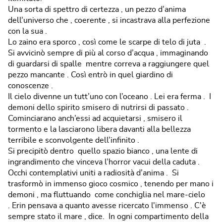
Una sorta di spettro di certezza , un pezzo d’anima
dell’universo che , coerente , si incastrava alla perfezione
con la sua .
Lo zaino era sporco , così come le scarpe di telo di juta .
Si avvicinò sempre di più al corso d’acqua , immaginando
di guardarsi di spalle mentre correva a raggiungere quel
pezzo mancante . Così entrò in quel giardino di
conoscenze .
Il cielo divenne un tutt’uno con l’oceano . Lei era ferma . I
demoni dello spirito smisero di nutrirsi di passato .
Cominciarano anch’essi ad acquietarsi , smisero il
tormento e la lasciarono libera davanti alla bellezza
terribile e sconvolgente dell’infinito .
Si precipitò dentro quello spazio bianco , una lente di
ingrandimento che vinceva l’horror vacui della caduta .
Occhi contemplativi uniti a radiosità d’anima . Si
trasformò in immenso gioco cosmico , tenendo per mano i
demoni , ma fluttuando come conchiglia nel mare‐cielo
. Erin pensava a quanto avesse ricercato l'immenso . C'è
sempre stato il mare , dice. In ogni compartimento della