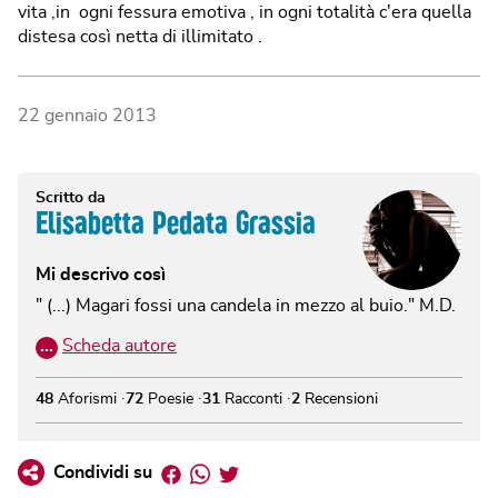
vita ,in ogni fessura emotiva , in ogni totalità c'era quella
distesa così netta di illimitato .
22 gennaio 2013
Scritto da
Elisabetta Pedata Grassia
Mi descrivo così
" (...) Magari fossi una candela in mezzo al buio." M.D.
…
Scheda autore
48
Aforismi
72
Poesie
31
Racconti
2
Recensioni
Facebook
Whatsapp
Twitter
Condividi su