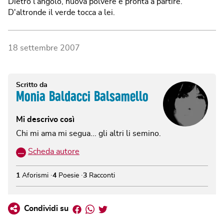
Dietro l'angolo, nuova polvere è pronta a partire.
D'altronde il verde tocca a lei.
18 settembre 2007
Scritto da
Monia Baldacci Balsamello
Mi descrivo così
Chi mi ama mi segua... gli altri li semino.
…
Scheda autore
1
Aforismi
4
Poesie
3
Racconti
Facebook
Whatsapp
Twitter
Condividi su