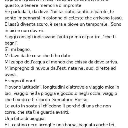
questo, a tenere memoria d'impronte.
Se parli da lì, da dove t'ho lasciato, sento le parole, le
sento impennarsi in colonne di celeste che arrivano lassù.
E lassù diventa scuro, è sera e piove un temporale. Sono
in bici e non dovrei.
Saggi consigli indicavano l'auto prima di partire, "che ti
bagni".
Sì, mi bagno.
Mi lavo dalle cose che ti ho dato.
Mi zuppo dell'acqua di mondo che chissà da dove arriva.
M'impregno di nuvole dall'est, nate nel sud, dirette ad
ovest.
E sogno il nord.
Piovono latitudini, longitudini d'altrove e viaggio mica in
bici, viaggio nella pioggia e gocciolo negli occhi, viaggio
che ti vedo e ti ricordo. Semaforo. Rosso.
Le auto in sosta si chiedono il perché di una che non
corre, che sta lì e guarda avanti.
Una fatta di pioggia.
E il cestino nero accoglie una borsa, bagnata anche lei.