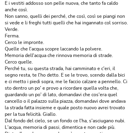
E i vestiti addosso son pelle nuova, che tanto fa caldo
anche così.
Non sanno, quelli dei perché, che così, così se piangi non
si vede e li freghi tutti quelli che hai ingannato col sorriso.
Verde.
Ferma.
Cerco le impronte.
Quelle che l'acqua scopre laccando la polvere.
Memoria dell'acqua che rinnova memoria di strade.
Cerco quelle.
Perché tu, su questa strada, hai camminato e c'eri, il
segno resta, te l'ho detto. E se le trovo, scendo dalla bici
e ci metto i piedi sopra, me le faccio calzare a pennello. Ci
sto dentro un po' e provo a ricordare quella volta che,
guardando un po' di lato, domandavi che cos'era quel
cancello o il palazzo sulla piazza, domandavi dove andava
la strada fatta insieme e quale posto nuovo avrei trovato
per la tua felicità. Giallo.
Dal fondo del cielo, se un fondo ce l'ha, s'asciugano nubi.
L'acqua, memoria di passi, dimentica e non cade più.