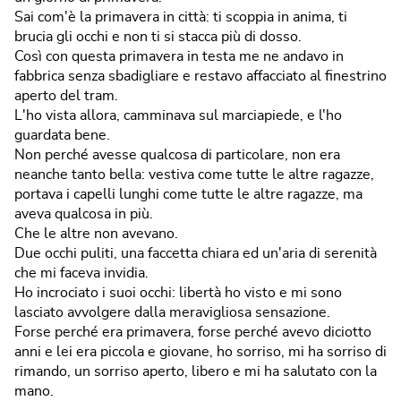
Sai com'è la primavera in città: ti scoppia in anima, ti
brucia gli occhi e non ti si stacca più di dosso.
Così con questa primavera in testa me ne andavo in
fabbrica senza sbadigliare e restavo affacciato al finestrino
aperto del tram.
L'ho vista allora, camminava sul marciapiede, e l'ho
guardata bene.
Non perché avesse qualcosa di particolare, non era
neanche tanto bella: vestiva come tutte le altre ragazze,
portava i capelli lunghi come tutte le altre ragazze, ma
aveva qualcosa in più.
Che le altre non avevano.
Due occhi puliti, una faccetta chiara ed un'aria di serenità
che mi faceva invidia.
Ho incrociato i suoi occhi: libertà ho visto e mi sono
lasciato avvolgere dalla meravigliosa sensazione.
Forse perché era primavera, forse perché avevo diciotto
anni e lei era piccola e giovane, ho sorriso, mi ha sorriso di
rimando, un sorriso aperto, libero e mi ha salutato con la
mano.