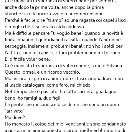
Ci è mancata la speranza di volerci bene per sempre,
anche dopo la prima volta, anche dopo la prima
stanchezza e le incertezze e le incomprensioni.
Perché è facile dire "ti amo" ad una ragazza coi capelli lisci
e lunghi che ti si sdraia calda addosso.
Ma è difficile pensare "ti voglio bene" quando la novità è
finita, quando il quotidiano ti assilla, quando l'abitudine
serpeggia, insieme ai problemi banali: non ho i soldi per
l'affitto, non mi capisci, i tuoi problemi non mi toccano...
E' difficile voler bene.
Ci è mancata la speranza di volerci bene, a me e Silvana.
Questo, ormai, è un ricordo vecchio.
Ma ancora mi gira in anima, non si lascia inquadrare, non
si lascia catalogare, come farò, mi chiedo.
Nel tempo che è passato, ho fatto carriera, guadagno
bene, ho famiglia, due figli.
La gente che mi conosce dice di me che sono un uomo
"arrivato".
Ma dove?
Ho mancato il colpo dei miei vent’anni e sono condannato
a portarmi in anima questo ricordo ribelle ed il rimorso di