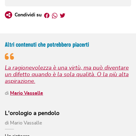
Facebook
Whatsapp
Twitter
Condividi su
Altri contenuti che potrebbero piacerti
La ragionevolezza è una virtù, ma può diventare
un difetto quando è la sola qualità. O la più alta
aspirazione.
di
Mario Vassalle
L'orologio a pendolo
di
Mario Vassalle