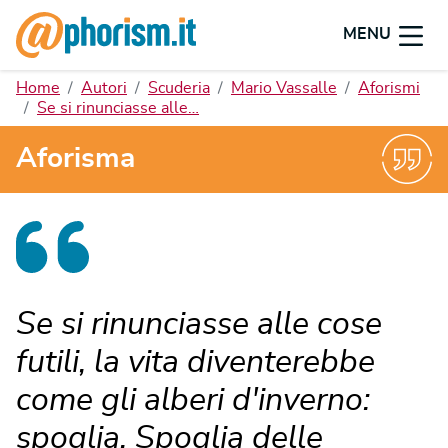
MENU
Home
Autori
Scuderia
Mario Vassalle
Aforismi
Se si rinunciasse alle…
Aforisma
Se si rinunciasse alle cose
futili, la vita diventerebbe
come gli alberi d'inverno:
spoglia. Spoglia delle