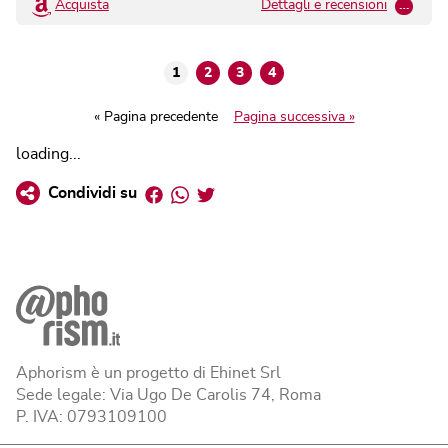
Acquista
Dettagli e recensioni
…
1
2
3
4
« Pagina precedente
Pagina successiva »
loading...
Facebook
Whatsapp
Twitter
Condividi su
Aphorism è un progetto di Ehinet Srl
Sede legale: Via Ugo De Carolis 74, Roma
P. IVA: 0793109100