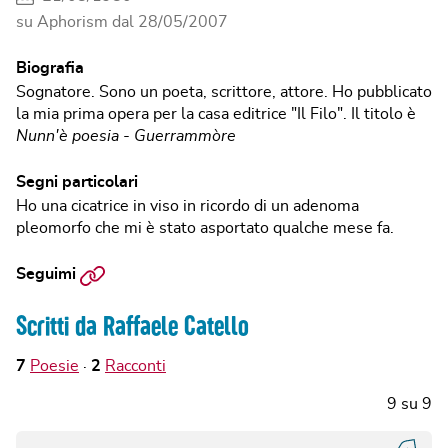
su Aphorism dal
28/05/2007
Biografia
Sognatore. Sono un poeta, scrittore, attore. Ho pubblicato
la mia prima opera per la casa editrice "Il Filo". Il titolo è
Nunn'è poesia - Guerrammòre
Segni particolari
Ho una cicatrice in viso in ricordo di un adenoma
pleomorfo che mi è stato asportato qualche mese fa.
Sito
Seguimi
web
Scritti da Raffaele Catello
7
Poesie
2
Racconti
9
su
9