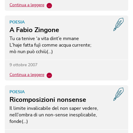
Continua a leggere
…
POESIA
A Fabio Zingone
Tu ca tenive ‘a vita dint’e mmane
L’haje fatta fujì comme acqua currente;
mò nun può cchiù(…)
9 ottobre 2007
Continua a leggere
…
POESIA
Ricomposizioni nonsense
Il limite invalicabile del non saper vedere,
nell'ombra di un non‐sense inesplicabile,
fonde(…)