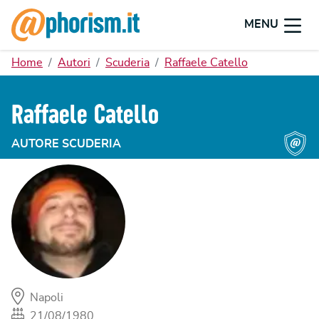
MENU
Home
Autori
Scuderia
Raffaele Catello
Raffaele Catello
AUTORE SCUDERIA
Napoli
21/08/1980