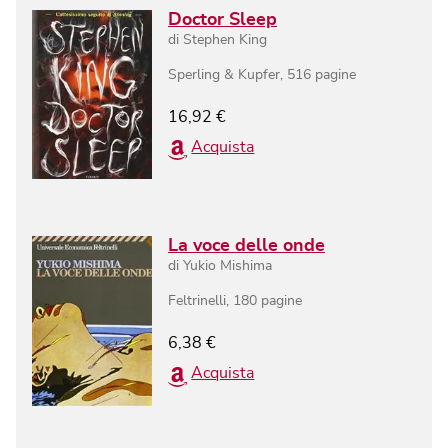
Doctor Sleep
di
Stephen King
Sperling & Kupfer
,
516
pagine
16,92
€
Acquista
La voce delle onde
di
Yukio Mishima
Feltrinelli
,
180
pagine
6,38
€
Acquista