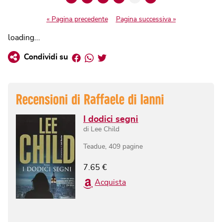
« Pagina precedente
Pagina successiva »
loading...
Facebook
Whatsapp
Twitter
Condividi su
Recensioni di
Raffaele di Ianni
I dodici segni
di
Lee Child
Teadue
,
409
pagine
7.65
€
Acquista