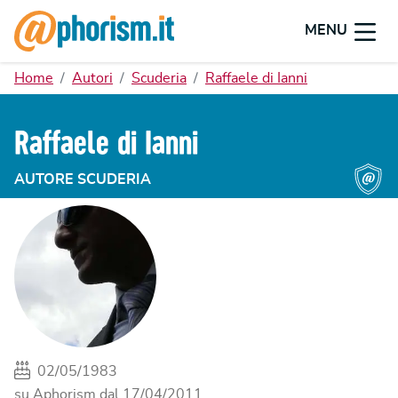
MENU
Home
Autori
Scuderia
Raffaele di Ianni
Raffaele di Ianni
AUTORE SCUDERIA
02/05/1983
su Aphorism dal
17/04/2011