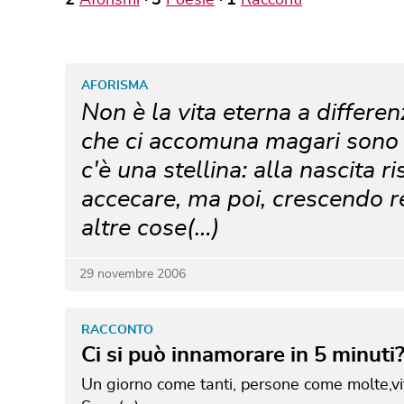
2
Aforismi
3
Poesie
1
Racconti
AFORISMA
Non è la vita eterna a differen
che ci accomuna magari sono le
c'è una stellina: alla nascita r
accecare, ma poi, crescendo r
altre cose(…)
29 novembre 2006
RACCONTO
Ci si può innamorare in 5 minuti
Un giorno come tanti, persone come molte,vite