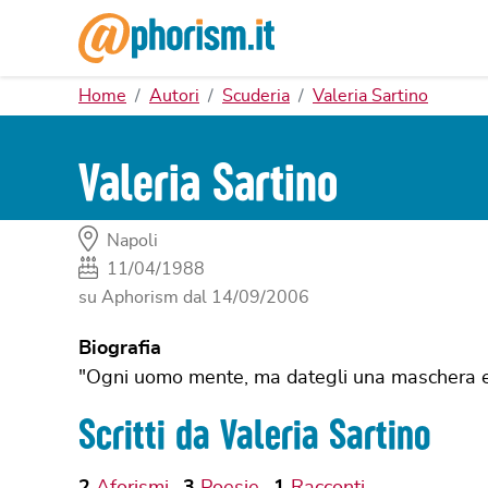
Home
Autori
Scuderia
Valeria Sartino
Valeria Sartino
Napoli
11/04/1988
su Aphorism dal
14/09/2006
Biografia
"Ogni uomo mente, ma dategli una maschera e 
Scritti da Valeria Sartino