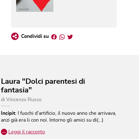
Facebook
Whatsapp
Twitter
Condividi su
Laura "Dolci parentesi di
fantasia"
di
Vincenzo Russo
Incipit
:
I fuochi d'artificio, il nuovo anno che arrivava,
anzi già era li con noi. Intorno gli amici su di(…)
…
Leggi il racconto