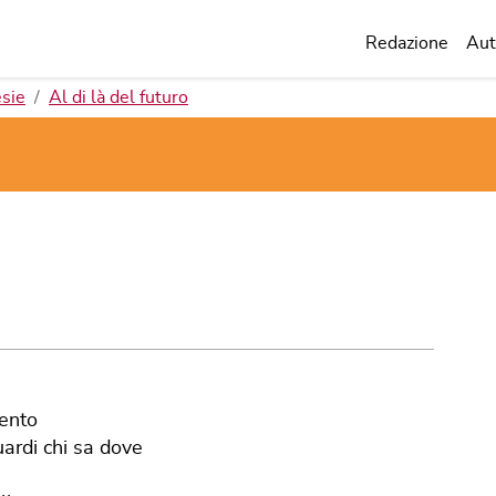
Redazione
Aut
sie
Al di là del futuro
vento
uardi chi sa dove