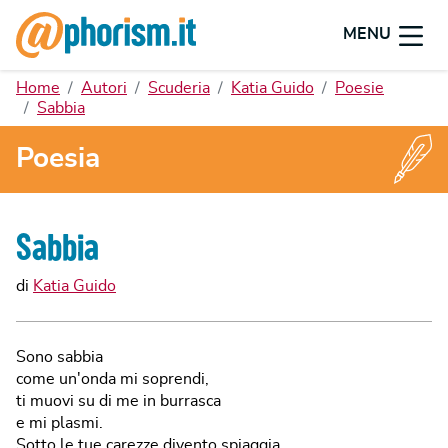
MENU
Home
Autori
Scuderia
Katia Guido
Poesie
Sabbia
Poesia
Sabbia
di
Katia Guido
Sono sabbia
come un'onda mi soprendi,
ti muovi su di me in burrasca
e mi plasmi.
Sotto le tue carezze divento spiaggia