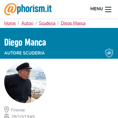
MENU
Home
Autori
Scuderia
Diego Manca
Diego Manca
AUTORE SCUDERIA
Firenze
28/10/1949