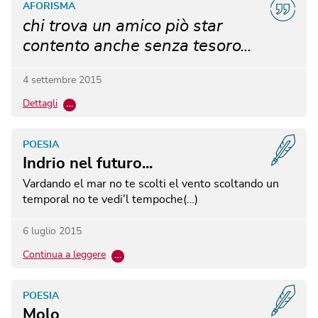
AFORISMA
chi trova un amico piò star
contento anche senza tesoro...
4 settembre 2015
Dettagli
…
POESIA
Indrio nel futuro...
Vardando el mar
no te scolti el vento
scoltando un
temporal
no te vedi'l tempoche(…)
6 luglio 2015
Continua a leggere
…
POESIA
Molo