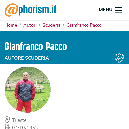
MENU
Home
Autori
Scuderia
Gianfranco Pacco
Gianfranco Pacco
AUTORE SCUDERIA
Trieste
04/10/1963