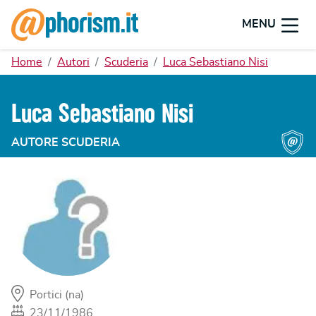
MENU
Home
Autori
Scuderia
Luca Sebastiano Nisi
Luca Sebastiano Nisi
AUTORE SCUDERIA
Portici (na)
23/11/1986