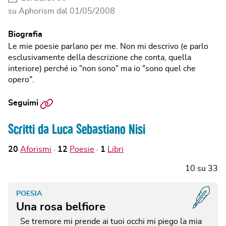
su Aphorism dal
01/05/2008
Biografia
Le mie poesie parlano per me. Non mi descrivo (e parlo
esclusivamente della descrizione che conta, quella
interiore) perché io "non sono" ma io "sono quel che
opero".
Sito
Seguimi
web
Scritti da Luca Sebastiano Nisi
20
Aforismi
12
Poesie
1
Libri
10
su
33
POESIA
Una rosa belfiore
Se tremore mi prende ai tuoi occhi mi piego la mia