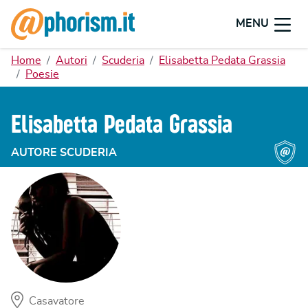
MENU
Home
Autori
Scuderia
Elisabetta Pedata Grassia
Poesie
Elisabetta Pedata Grassia
AUTORE SCUDERIA
Casavatore