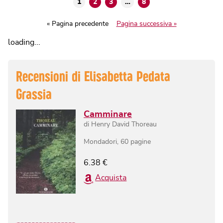
1
2
3
…
8
« Pagina precedente
Pagina successiva »
loading...
Recensioni di
Elisabetta Pedata
Grassia
Camminare
di
Henry David Thoreau
Mondadori
,
60
pagine
6.38
€
Acquista