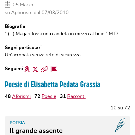
05 Marzo
su Aphorism dal
07/03/2010
Biografia
" (...) Magari fossi una candela in mezzo al buio." M.D.
Segni particolari
Un'acrobata senza rete di sicurezza.
Amazon
Twitter
Sito
Facebook
Seguimi
web
Page
Poesie di Elisabetta Pedata Grassia
48
Aforismi
72
Poesie
31
Racconti
10
su
72
POESIA
Il grande assente