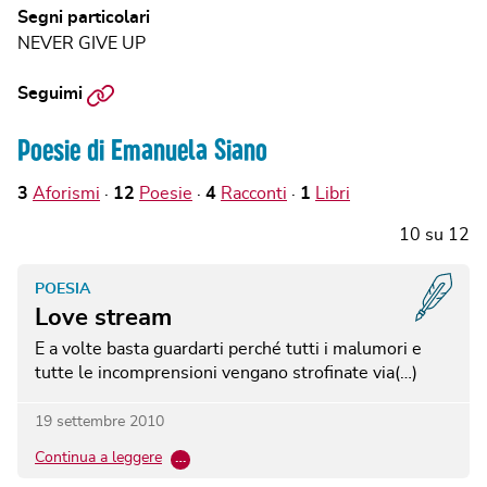
Segni particolari
NEVER GIVE UP
Sito
Seguimi
web
Poesie di Emanuela Siano
3
Aforismi
12
Poesie
4
Racconti
1
Libri
10
su
12
POESIA
Love stream
E a volte basta guardarti perché tutti i malumori e
tutte le incomprensioni vengano strofinate via(…)
19 settembre 2010
Continua a leggere
…